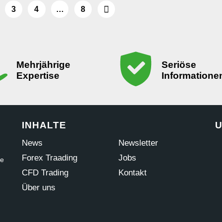
3
4
…
8
Mehrjährige
Seriöse
Expertise
Informatione
INHALTE
U
News
Newsletter
Forex Traading
Jobs
ne
CFD Trading
Kontakt
Über uns