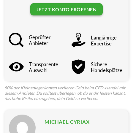
JETZT KONTO ERÖFFNEN
Geprüfter
Lang­jährige
Anbieter
Expertise
Trans­parente
Sichere
Auswahl
Handels­plätze
80% der Kleinanlegerkonten verlieren Geld beim CFD-Handel mit
diesem Anbieter. Du solltest überlegen, ob du es dir leisten kansnt,
das hohe Risiko einzugehen, dein Geld zu verlieren.
MICHAEL CYRIAX