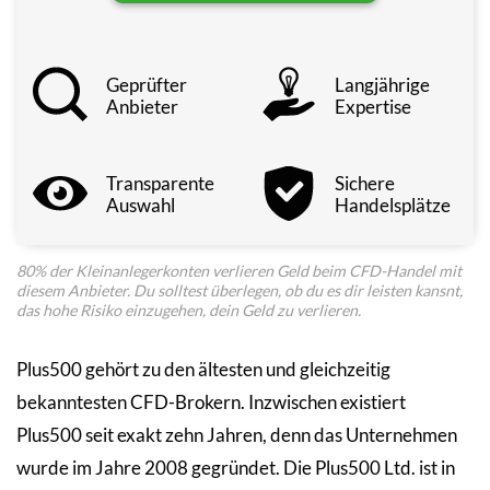
Geprüfter
Lang­jährige
Anbieter
Expertise
Trans­parente
Sichere
Auswahl
Handels­plätze
80% der Kleinanlegerkonten verlieren Geld beim CFD-Handel mit
diesem Anbieter. Du solltest überlegen, ob du es dir leisten kansnt,
das hohe Risiko einzugehen, dein Geld zu verlieren.
Plus500 gehört zu den ältesten und gleichzeitig
bekanntesten CFD-Brokern. Inzwischen existiert
Plus500 seit exakt zehn Jahren, denn das Unternehmen
wurde im Jahre 2008 gegründet. Die Plus500 Ltd. ist in