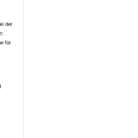
ei der
t:
e für
d