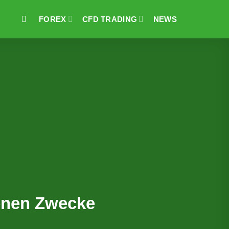
FOREX
CFD TRADING
NEWS
genen Zwecke