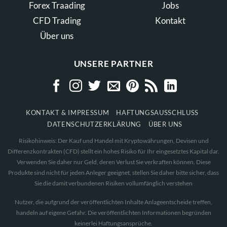
Forex Traading
Jobs
CFD Trading
Kontakt
Über uns
UNSERE PARTNER
KONTAKT & IMPRESSUM
HAFTUNGSAUSSCHLUSS
DATENSCHUTZERKLÄRUNG
ÜBER UNS
Risikohinweis: Der Kauf und Handel mit Kryptowährungen, Devisen und
Differenzkontrakten (CFD) stellt ein hohes Risiko für Ihr eingesetztes Kapital dar.
Verwenden Sie daher nur Geld, deren Verlust Sie verkraften können. Diese
Produkte sind nicht für jeden Anleger geeignet, stellen Sie daher bitte sicher, dass
Sie die damit verbundenen Risiken vollumfänglich verstehen
Nutzer, die aufgrund der veröffentlichten Inhalte Anlageentscheide treffen,
handeln auf eigene Gefahr. Die veröffentlichten Informationen begründen
keinerlei Haftungsansprüche.